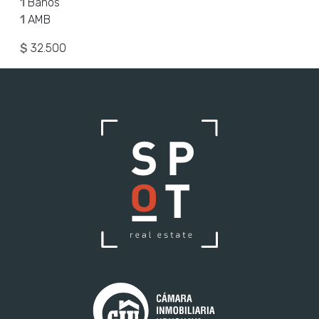
1
Baños
1
AMB
$
32.500