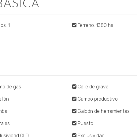
BÁSICA
os: 1
Terreno: 1380 ha
mo de gas
Calle de grava
efón
Campo productivo
mba
Galpón de herramientas
rales
Puesto
lusividad OLD
Exclusividad