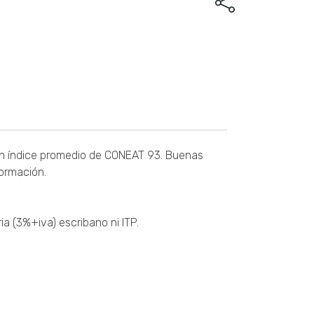
 un índice promedio de CONEAT 93. Buenas
ormación.
ia (3%+iva) escribano ni ITP.