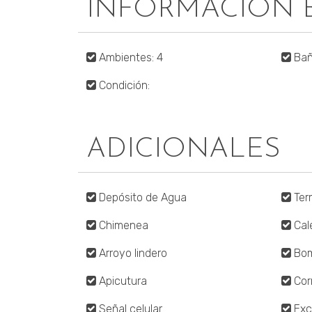
INFORMACIÓN 
Ambientes: 4
Bañ
Condición:
ADICIONALES
Depósito de Agua
Ter
Chimenea
Cal
Arroyo lindero
Bo
Apicutura
Cor
Señal celular
Exc