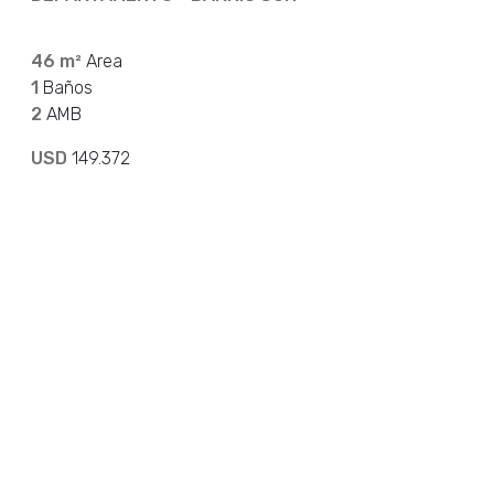
46 m²
Area
1
Baños
2
AMB
USD
149.372