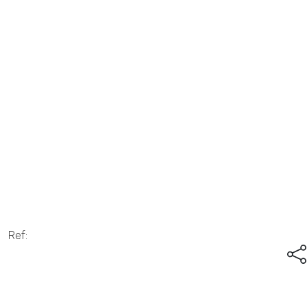
Anterior
Sigu
Ref: