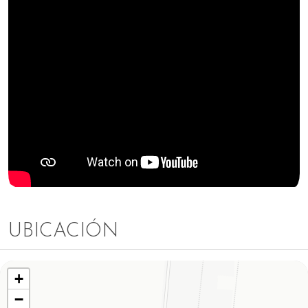
UBICACIÓN
+
−